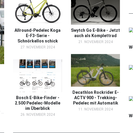
Allround-Pedelec Koga
Swytch Go E-Bike - Jetzt
E-F3-Serie -
auch als Komplettrad
Schnörkellos schick
21. NOVEMBER 2024
We
27. NOVEMBER 2024
Decathlon Rockrider E-
Bosch E-Bike-Finder -
ACTV 900 - Trekking-
2.500 Pedelec-Modelle
Pedelec mit Automatik
im Überblick
11. NOVEMBER 2024
...
26. NOVEMBER 2024
We