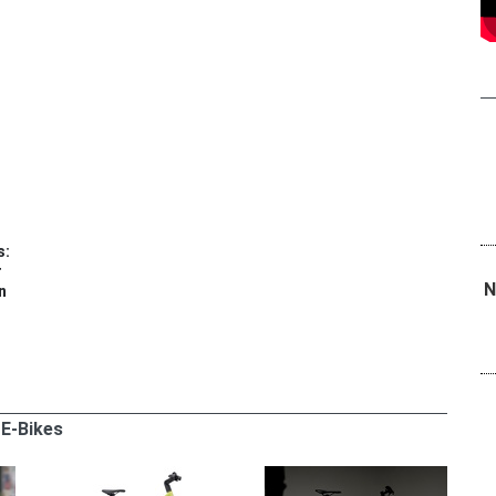
s:
r
N
n
E-Bikes