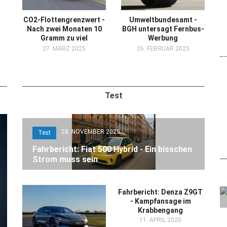
CO2-Flottengrenzwert -
Umweltbundesamt -
Nach zwei Monaten 10
BGH untersagt Fernbus-
Gramm zu viel
Werbung
27. MÄRZ 2025
26. FEBRUAR 2025
Test
28. NOVEMBER 2025
Test
Fahrbericht: Fiat 500 Hybrid - Ein bisschen
Strom muss sein
Fahrbericht: Denza Z9GT
- Kampfansage im
Krabbengang
11. APRIL 2025