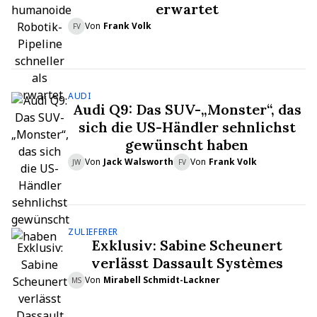
erwartet
Von
Frank Volk
FV
AUDI
Audi Q9: Das SUV-„Monster“, das
sich die US-Händler sehnlichst
gewünscht haben
Von
Jack Walsworth
Von
Frank Volk
JW
FV
ZULIEFERER
Exklusiv: Sabine Scheunert
verlässt Dassault Systèmes
Von
Mirabell Schmidt-Lackner
MS