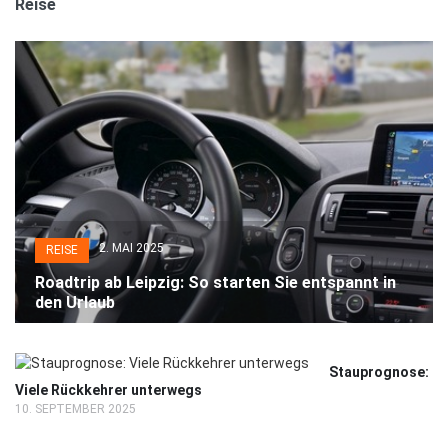
Reise
2. MAI 2025
REISE
Roadtrip ab Leipzig: So starten Sie entspannt in
den Urlaub
Stauprognose:
Viele Rückkehrer unterwegs
10. SEPTEMBER 2025