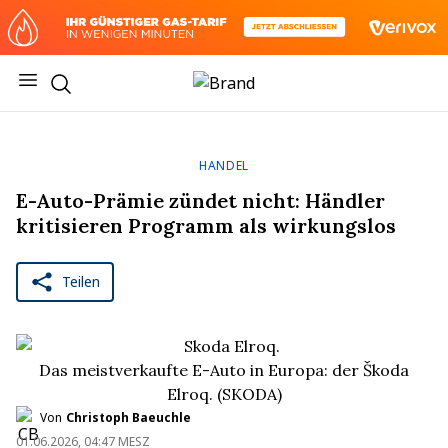
Skip to main content
Open main menu
Return to homepage
HANDEL
E-Auto-Prämie zündet nicht: Händler
kritisieren Programm als wirkungslos
Teilen
Das meistverkaufte E-Auto in Europa: der Škoda
Elroq.
(SKODA)
Von
Christoph Baeuchle
01.06.2026, 04:47 MESZ