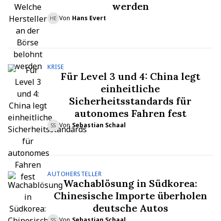
werden
Von
Hans Evert
HE
KRISE
Für Level 3 und 4: China legt
einheitliche
Sicherheitsstandards für
autonomes Fahren fest
Von
Sebastian Schaal
SS
AUTOHERSTELLER
Wachablösung in Südkorea:
Chinesische Importe überholen
deutsche Autos
Von
Sebastian Schaal
SS